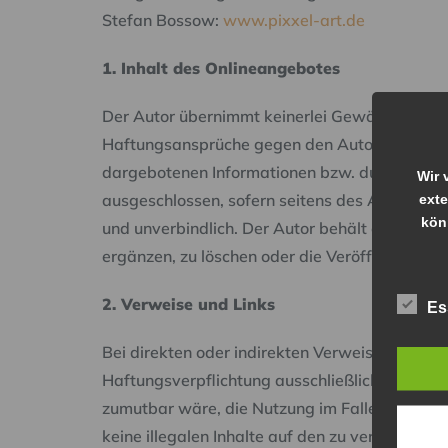
Stefan Bossow:
www.pixxel-art.de
1. Inhalt des Onlineangebotes
Der Autor übernimmt keinerlei Gewähr für die A
Haftungsansprüche gegen den Autor, welche sic
dargebotenen Informationen bzw. durch die Nu
Wir 
ausgeschlossen, sofern seitens des Autors kein
exte
kön
und unverbindlich. Der Autor behält es sich a
ergänzen, zu löschen oder die Veröffentlichung
2. Verweise und Links
Es
Bei direkten oder indirekten Verweisen auf f
Haftungsverpflichtung ausschließlich in dem Fa
zumutbar wäre, die Nutzung im Falle rechtswid
keine illegalen Inhalte auf den zu verlinkende