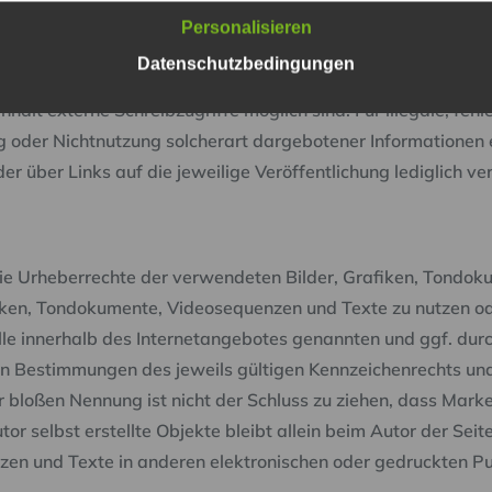
keinerlei Einfluss. Deshalb distanziert er sich hiermit ausdrü
Personalisieren
verändert wurden. Diese Feststellung gilt für alle innerhal
Datenschutzbedingungen
utor eingerichteten Gästebüchern, Diskussionsforen, Linkver
lt externe Schreibzugriffe möglich sind. Für illegale, fehl
 oder Nichtnutzung solcherart dargebotener Informationen en
er über Links auf die jeweilige Veröffentlichung lediglich ve
n die Urheberrechte der verwendeten Bilder, Grafiken, Tond
afiken, Tondokumente, Videosequenzen und Texte zu nutzen od
le innerhalb des Internetangebotes genannten und ggf. dur
 Bestimmungen des jeweils gültigen Kennzeichenrechts und 
 bloßen Nennung ist nicht der Schluss zu ziehen, dass Marke
tor selbst erstellte Objekte bleibt allein beim Autor der Se
en und Texte in anderen elektronischen oder gedruckten Pub