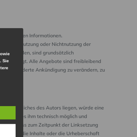
eitgestellten Informationen.
durch die Nutzung oder Nichtnutzung der
sacht wurden, sind grundsätzlich
sowie
den vorliegt. Alle Angebote sind freibleibend
. Sie
tere
 ohne gesonderte Ankündigung zu verändern, zu
rtungsbereiches des Autors liegen, würde eine
is hat und es ihm technisch möglich und
ücklich, dass zum Zeitpunkt der Linksetzung
staltung, die Inhalte oder die Urheberschaft