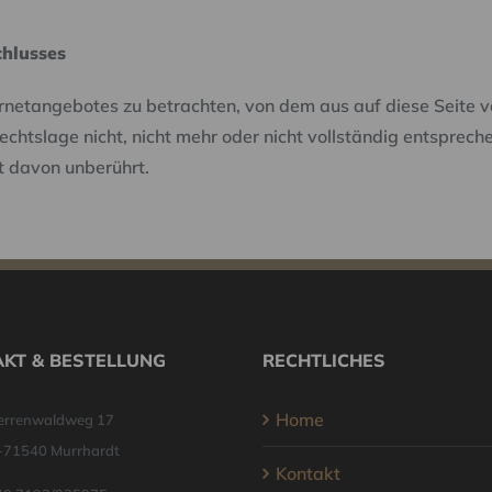
chlusses
ternetangebotes zu betrachten, von dem aus auf diese Seite v
htslage nicht, nicht mehr oder nicht vollständig entsprechen
it davon unberührt.
KT & BESTELLUNG
RECHTLICHES
Home
errenwaldweg 17
-71540 Murrhardt
Kontakt